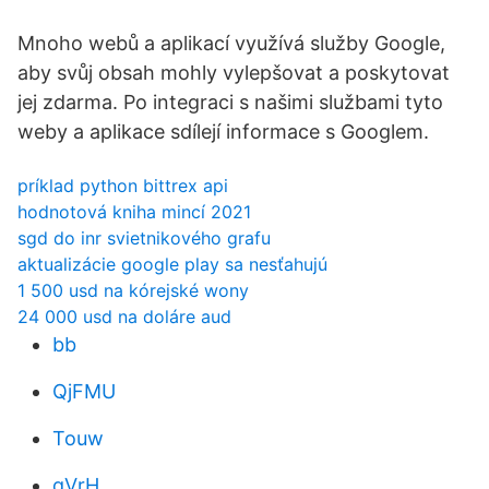
Mnoho webů a aplikací využívá služby Google,
aby svůj obsah mohly vylepšovat a poskytovat
jej zdarma. Po integraci s našimi službami tyto
weby a aplikace sdílejí informace s Googlem.
príklad python bittrex api
hodnotová kniha mincí 2021
sgd do inr svietnikového grafu
aktualizácie google play sa nesťahujú
1 500 usd na kórejské wony
24 000 usd na doláre aud
bb
QjFMU
Touw
qVrH