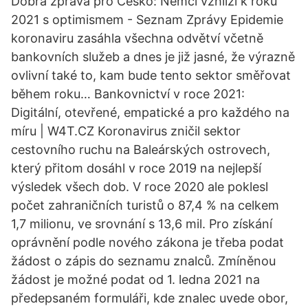
Dobrá zpráva pro Česko: Němci vzhlíží k roku
2021 s optimismem - Seznam Zprávy Epidemie
koronaviru zasáhla všechna odvětví včetně
bankovních služeb a dnes je již jasné, že výrazně
ovlivní také to, kam bude tento sektor směřovat
během roku… Bankovnictví v roce 2021:
Digitální, otevřené, empatické a pro každého na
míru | W4T.CZ Koronavirus zničil sektor
cestovního ruchu na Baleárských ostrovech,
který přitom dosáhl v roce 2019 na nejlepší
výsledek všech dob. V roce 2020 ale poklesl
počet zahraničních turistů o 87,4 % na celkem
1,7 milionu, ve srovnání s 13,6 mil. Pro získání
oprávnění podle nového zákona je třeba podat
žádost o zápis do seznamu znalců. Zmíněnou
žádost je možné podat od 1. ledna 2021 na
předepsaném formuláři, kde znalec uvede obor,