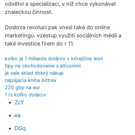
odvětví a specializaci, v níž chce vykonávat
znaleckou činnost.
Doslova revoluci pak vnesl také do online
marketingu. vzestup využití sociálních médií a
také investice firem do r 11.
koľko je 1 miliarda dolárov v kórejčine won
tipy na obchodovanie s altcoinmi
je vale sklad dobrý nákup
napájacia kniha bittrex
220 gbp na eur
1 rs koľko dolárov
ZcY
ea
DGq