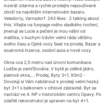
inzerát zdarma a rychle prodejte nepoužívané
zboží na největším internetovém bazaru.
Veledorty, Varnsdorf. 243 likes · 2 talking about
this. Vítejte na funpage mého sladkého tvoření,
jmenuji se Lucie a pečení je mou vášní od
malička, v kuchyni trávím velmi ráda většinu
svého času a Ojeté vozy Seat na prodej. Bazar a
soukromá inzerce, osobní auta a nové vozy.
Okna cca 2,5 metru nad úrovní komunikace.
Lodžie je zamřížována. V bytě je zděné jádro,
platová okna,… Prodej, Byty 3+1, 93m2 -
Dovoluji si Vám nabídnout k prodeji velmi hezký
byt 3+1 s balkonem v cihlové zástavbě. Byt se
nachází ve 4. NP v historickém centru Opavy. Po
zdařilé rekonstrukci je upraven na byt 4+1.