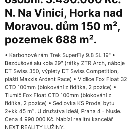
N. Na Vinici, Horka nad
Moravou. dům 150 m²,
pozemek 688 m².
• Karbonové rám Trek SuperFly 9.8 SL 19" •
Bezdušové alu kola 29" (ráfky ZTR Arch, náboje
DT Swiss 350, výplety DT Swiss Competition,
plášti Maxxis Ardent Race) • Vidlice Fox Float 32
CTD 100mm (blokování z řidítka, 2 pozice) •
Tlumič Fox Float CTD 100mm (blokování z
řidítka, 2 pozice) • Sedlovka KS Prodej bytu
2+kk 45 m², U družstva Ideál, Praha 4 - Nusle.
Cena 4 990 000 Kč. Nabízí realitní kancelář
NEXT REALITY LUŽINY.