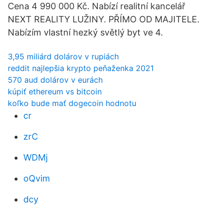
Cena 4 990 000 Kč. Nabízí realitní kancelář
NEXT REALITY LUŽINY. PŘÍMO OD MAJITELE.
Nabízím vlastní hezký světlý byt ve 4.
3,95 miliárd dolárov v rupiách
reddit najlepšia krypto peňaženka 2021
570 aud dolárov v eurách
kúpiť ethereum vs bitcoin
koľko bude mať dogecoin hodnotu
cr
zrC
WDMj
oQvim
dcy