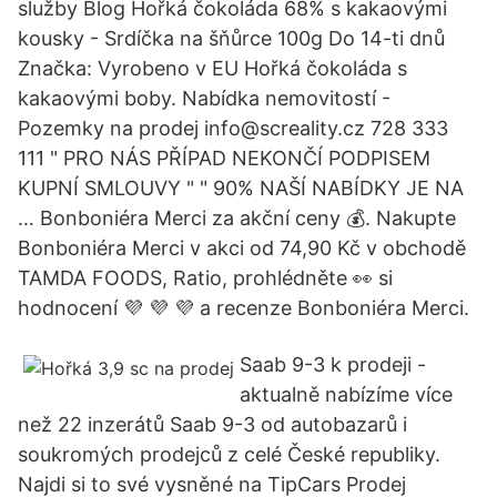
služby Blog Hořká čokoláda 68% s kakaovými
kousky - Srdíčka na šňůrce 100g Do 14-ti dnů
Značka: Vyrobeno v EU Hořká čokoláda s
kakaovými boby. Nabídka nemovitostí -
Pozemky na prodej info@screality.cz 728 333
111 " PRO NÁS PŘÍPAD NEKONČÍ PODPISEM
KUPNÍ SMLOUVY " " 90% NAŠÍ NABÍDKY JE NA
… Bonboniéra Merci za akční ceny 💰. Nakupte
Bonboniéra Merci v akci od 74,90 Kč v obchodě
TAMDA FOODS, Ratio, prohlédněte 👀 si
hodnocení 💜 💜 💜 a recenze Bonboniéra Merci.
Saab 9-3 k prodeji -
aktualně nabízíme více
než 22 inzerátů Saab 9-3 od autobazarů i
soukromých prodejců z celé České republiky.
Najdi si to své vysněné na TipCars Prodej