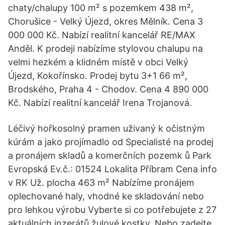
chaty/chalupy 100 m² s pozemkem 438 m²,
Chorušice - Velký Újezd, okres Mělník. Cena 3
000 000 Kč. Nabízí realitní kancelář RE/MAX
Anděl. K prodeji nabízíme stylovou chalupu na
velmi hezkém a klidném místě v obci Velký
Újezd, Kokořínsko. Prodej bytu 3+1 66 m²,
Brodského, Praha 4 - Chodov. Cena 4 890 000
Kč. Nabízí realitní kancelář Irena Trojanová.
Léčivý hořkosolný pramen uživaný k očistným
kúrám a jako projímadlo od Specialisté na prodej
a pronájem skladů a komerčních pozemk ů Park
Evropská Ev.č.: 01524 Lokalita Příbram Cena info
v RK Už. plocha 463 m² Nabízíme pronájem
oplechované haly, vhodné ke skladování nebo
pro lehkou výrobu Vyberte si co potřebujete z 27
aktuálních inzerátů žulové kostky. Nebo zadejte