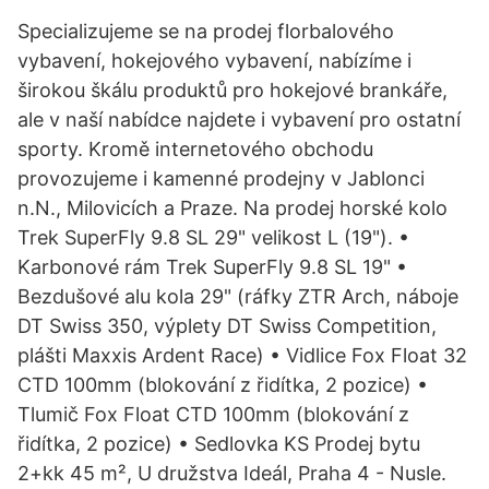
Specializujeme se na prodej florbalového
vybavení, hokejového vybavení, nabízíme i
širokou škálu produktů pro hokejové brankáře,
ale v naší nabídce najdete i vybavení pro ostatní
sporty. Kromě internetového obchodu
provozujeme i kamenné prodejny v Jablonci
n.N., Milovicích a Praze. Na prodej horské kolo
Trek SuperFly 9.8 SL 29" velikost L (19"). •
Karbonové rám Trek SuperFly 9.8 SL 19" •
Bezdušové alu kola 29" (ráfky ZTR Arch, náboje
DT Swiss 350, výplety DT Swiss Competition,
plášti Maxxis Ardent Race) • Vidlice Fox Float 32
CTD 100mm (blokování z řidítka, 2 pozice) •
Tlumič Fox Float CTD 100mm (blokování z
řidítka, 2 pozice) • Sedlovka KS Prodej bytu
2+kk 45 m², U družstva Ideál, Praha 4 - Nusle.