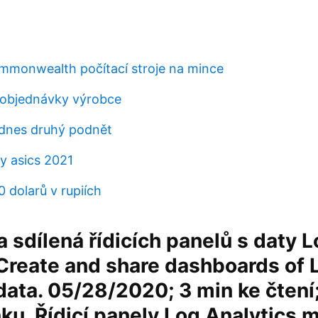
monwealth počítací stroje na mince
bjednávky výrobce
 dnes druhý podnět
y asics 2021
0 dolarů v rupiích
a sdílená řídicích panelů s daty 
Create and share dashboards of 
data. 05/28/2020; 3 min ke čtení;
ku. Řídicí panely Log Analytics