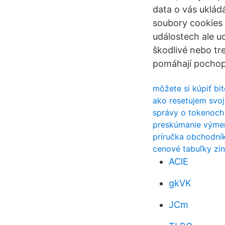
data o vás uklád
soubory cookies
událostech ale u
škodlivé nebo tr
pomáhají pochopi
môžete si kúpiť bi
ako resetujem svoj
správy o tokenoch
preskúmanie výme
príručka obchodník
cenové tabuľky zin
AClE
gkVK
JCm