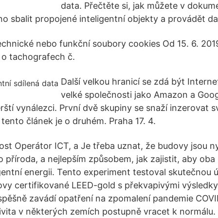
data. Přečtěte si, jak můžete v doku
 sbalit propojené inteligentní objekty a provádět dal
Technické nebo funkční soubory cookies Od 15. 6. 201
í o tachografech č.
Další velkou hranicí se zdá být Internet
velké společnosti jako Amazon a Goog
rští vynálezci. První dvě skupiny se snaží inzerovat 
 tento článek je o druhém. Praha 17. 4.
st Operátor ICT, a Je třeba uznat, že budovy jsou ny
o příroda, a nejlepším způsobem, jak zajistit, aby oba 
igentní energii. Tento experiment testoval skutečnou 
vy certifikované LEED-gold s překvapivými výsledky
spěšně zavádí opatření na zpomalení pandemie COVI
vita v některých zemích postupně vracet k normálu. 