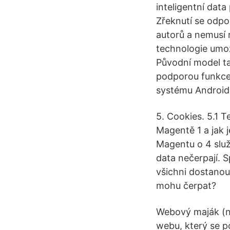
inteligentní dat
Zřeknutí se odpo
autorů a nemusí 
technologie umož
Původní model ta
podporou funkce 
systému Android.
5. Cookies. 5.1 
Magentě 1 a jak 
Magentu o 4 služ
data nečerpají. 
všichni dostanou
mohu čerpat?
Webový maják (ne
webu, který se p