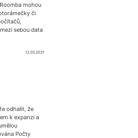
ti Roomba mohou
 fotorámečky či
počítačů,
 mezi sebou data
12.05.2021
e odhalit, že
dem k expanzi a
 umělou
izována Počty