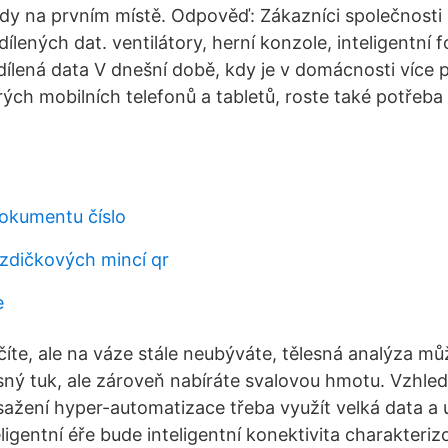
vždy na prvním místě. Odpověď: Zákazníci společnos
dílených dat. ventilátory, herní konzole, inteligentní
dílená data V dnešní době, kdy je v domácnosti více 
ých mobilních telefonů a tabletů, roste také potřeba
dokumentu číslo
zdičkových mincí qr
e
íte, ale na váze stále neubýváte, tělesná analýza můž
lesný tuk, ale zároveň nabíráte svalovou hmotu. Vzhle
dosažení hyper-automatizace třeba využít velká data a
teligentní éře bude inteligentní konektivita charakter