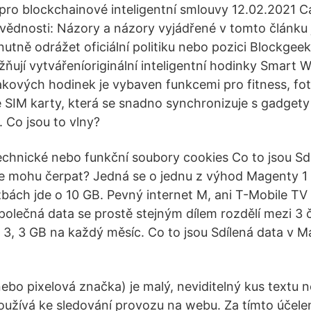
a pro blockchainové inteligentní smlouvy 12.02.2021 
vědnosti: Názory a názory vyjádřené v tomto článku
nutně odrážet oficiální politiku nebo pozici Blockgee
ňují vytvářeníoriginální inteligentní hodinky Smart
kových hodinek je vybaven funkcemi pro fitness, fo
SIM karty, která se snadno synchronizuje s gadget
 Co jsou to vlny?
Technické nebo funkční soubory cookies Co to jsou Sd
je mohu čerpat? Jedná se o jednu z výhod Magenty 1 
bách jde o 10 GB. Pevný internet M, ani T-Mobile TV
Společná data se prostě stejným dílem rozdělí mezi 3
 3, 3 GB na každý měsíc. Co to jsou Sdílená data v Ma
bo pixelová značka) je malý, neviditelný kus textu 
oužívá ke sledování provozu na webu. Za tímto účele