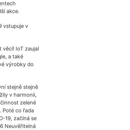
mentech
ší akce.
9 vstupuje v
 věcí! IoT zaujal
le, a také
své výrobky do
ní stejně stejně
žily v harmonii,
účinnost zelené
. Poté co řada
D-19, začíná se
6 Neuvěřitelná