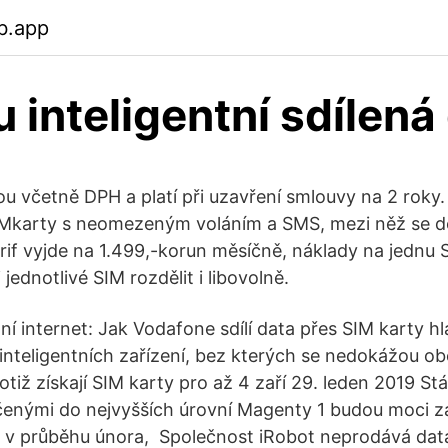
b.app
u inteligentní sdílená
u včetně DPH a platí při uzavření smlouvy na 2 roky. 
IMkarty s neomezeným voláním a SMS, mezi něž se dě
rif vyjde na 1.499,-korun měsíčně, náklady na jednu S
 jednotlivé SIM rozdělit i libovolně.
ní internet: Jak Vodafone sdílí data přes SIM karty h
e inteligentních zařízení, bez kterých se nedokážou obe
totiž získají SIM karty pro až 4 zaří 29. leden 2019 Stá
čenými do nejvyšších úrovní Magenty 1 budou moci za
 v průběhu února, Společnost iRobot neprodává data