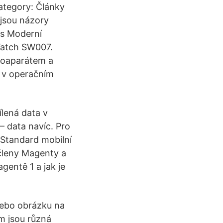
Category: Články
 jsou názory
ks Moderní
 Watch SW007.
toaparátem a
y v operačním
ílená data v
– data navíc. Pro
 Standard mobilní
 členy Magenty a
gentě 1 a jak je
nebo obrázku na
m jsou různá