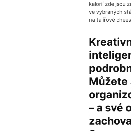
kalorií zde jsou 
ve vybraných stát
na talířové chee
Kreativn
intelig
podrobn
Můžete 
organizo
– a své
zachovat