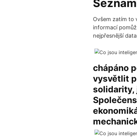
Seznamt
Ovšem zatím to v
informací pomůž
nejpřesnější data 
chápáno p
vysvětlit
solidarity
Společens
ekonomikác
mechanick